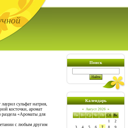
учной
Поиск
Календарь
 лаурил сульфат натрия,
ной косточки, аромат
«
Август 2026
»
з раздела «Ароматы для
Пн
Вт
Ср
Чт
Пт
Сб
Вс
1
2
четании с любым другим
3
4
5
6
7
8
9