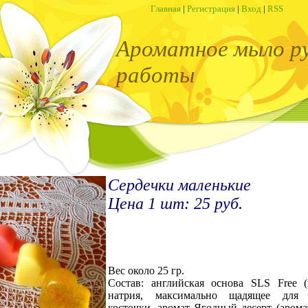
Главная
|
Регистрация
|
Вход
|
RSS
Ароматное мыло р
работы
Сердечки маленькие
Цена 1 шт: 25 руб.
Вес около 25 гр.
Состав: английская основа SLS Free 
натрия, максимально щадящее для 
косточки, аромат Ягодный десерт (аром