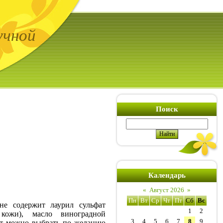
учной
Поиск
Календарь
«
Август 2026
»
Пн
Вт
Ср
Чт
Пт
Сб
Вс
(не содержит лаурил сульфат
1
2
кожи), масло виноградной
3
4
5
6
7
8
9
ат можно выбрать по желанию