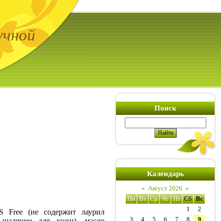
учной
Поиск
Календарь
«
Август 2026
»
Пн
Вт
Ср
Чт
Пт
Сб
Вс
1
2
S Free (не содержит лаурил
3
4
5
6
7
8
9
 щадящее для кожи), масло