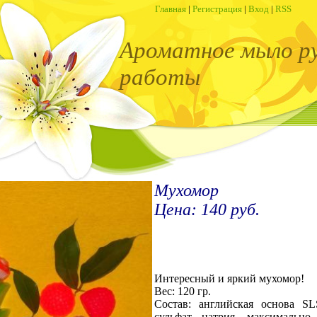
Главная
|
Регистрация
|
Вход
|
RSS
Ароматное мыло р
работы
Мухомор
Цена: 140 руб.
Интересный и яркий мухомор!
Вес: 120 гр.
Состав: английская основа SL
сульфат натрия, максимально