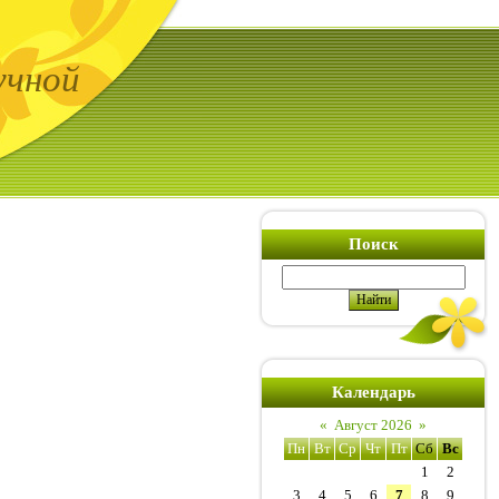
учной
Поиск
Календарь
«
Август 2026
»
Пн
Вт
Ср
Чт
Пт
Сб
Вс
1
2
3
4
5
6
7
8
9